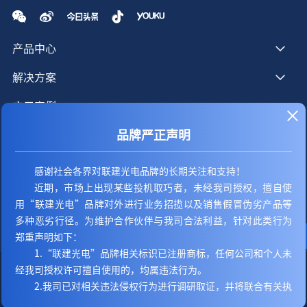
产品中心
解决方案
应用案例
品牌严正声明
服务支持
新闻资讯
感谢社会各界对联建光电品牌的长期关注和支持！
近期，市场上出现某些投机取巧者，未经我司授权，擅自使
关于我们
用“联建光电”品牌对外进行业务招揽以及销售假冒伪劣产品等
联系我们
多种恶劣行径。为维护合作伙伴与我司合法利益，针对此类行为
郑重声明如下：
1.“联建光电”品牌相关标识已注册商标，任何公司和个人未
经我司授权许可擅自使用的，均属违法行为。
Copyright © 2003-2024 深圳市联建光电股份有限公司
粤ICP备
2.我司已对相关违法侵权行为进行调研取证，并将联合有关执
11075778号
技术支持
企业邮箱
粤公网安备44030002005335
法部门对一切违法侵权行为进行严厉打击，保留追究侵权人相关