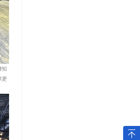
牌知
供更